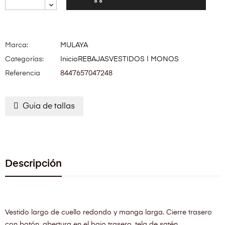
Marca:
MULAYA
Categorías:
Inicio
REBAJAS
VESTIDOS | MONOS
Referencia
8447657047248
Guia de tallas
Descripción
Vestido largo de cuello redondo y manga larga. Cierre trasero
con botón, abertura en el bajo trasero, tela de satén.