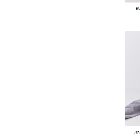
PA
JEA