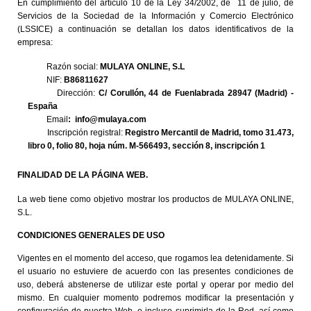
En cumplimiento del artículo 10 de la Ley 34/2002, de 11 de julio, de
Servicios de la Sociedad de la Información y Comercio Electrónico
(LSSICE) a continuación se detallan los datos identificativos de la
empresa:
Razón social:
MULAYA ONLINE, S.L
NIF:
B86811627
Dirección:
C/ Corullón, 44 de Fuenlabrada 28947 (Madrid) -
España
Email
: info@mulaya.com
Inscripción registral:
Registro Mercantil de Madrid, tomo 31.473,
libro 0, folio 80, hoja núm. M-566493, sección 8, inscripción 1
FINALIDAD DE LA PÁGINA WEB.
La web tiene como objetivo mostrar los productos de
MULAYA ONLINE,
S.L.
CONDICIONES GENERALES DE USO
Vigentes en el momento del acceso, que rogamos lea detenidamente. Si
el usuario no estuviere de acuerdo con las presentes condiciones de
uso, deberá abstenerse de utilizar este portal y operar por medio del
mismo. En cualquier momento podremos modificar la presentación y
configuración de nuestra Web, e incluso suprimirla de la Red, así como