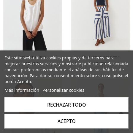
Este sitio web utiliza cookies propias y de terceros para
TOP CUELLO PICO
PANTALÓN ANCHO RAYAS
mejorar nuestros servicios y mostrarle publicidad relacionada
17,95 €
35,95 €
con sus preferencias mediante el análisis de sus hábitos de
navegación. Para dar su consentimiento sobre su uso pulse el
botón Acepto.
Más información
Personalizar cookies
RECHAZAR TODO
ACEPTO