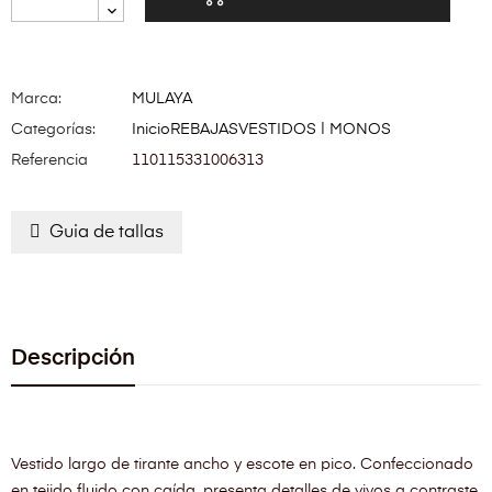
Marca:
MULAYA
Categorías:
Inicio
REBAJAS
VESTIDOS | MONOS
Referencia
110115331006313
Guia de tallas
Descripción
Vestido largo de tirante ancho y escote en pico. Confeccionado
en tejido fluido con caída, presenta detalles de vivos a contraste.