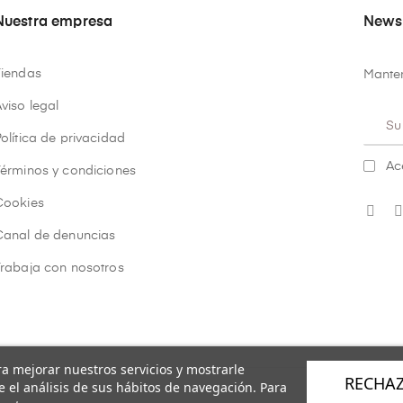
Nuestra empresa
Newsl
Tiendas
Manten
viso legal
olítica de privacidad
Ac
Términos y condiciones
Cookies
Canal de denuncias
Trabaja con nosotros
ara mejorar nuestros servicios y mostrarle
RECHA
 el análisis de sus hábitos de navegación. Para