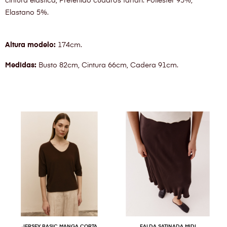
cintura elástica, Preteñido cuadros tartán. Poliéster 95%,
Elastano 5%.
Altura modelo:
174cm.
Medidas:
Busto 82cm, Cintura 66cm, Cadera 91cm.
JERSEY BASIC MANGA CORTA
FALDA SATINADA MIDI