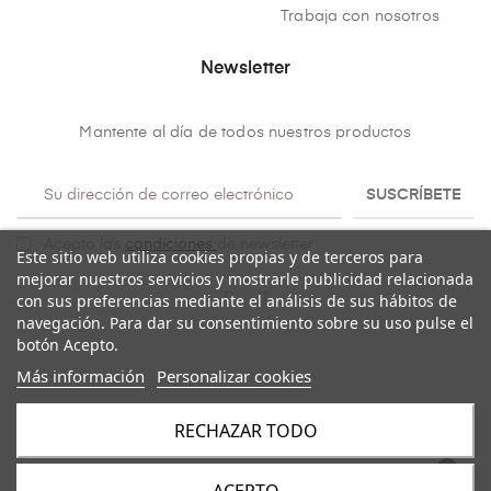
Trabaja con nosotros
Newsletter
Mantente al día de todos nuestros productos
SUSCRÍBETE
Acepto las
condiciones
de newsletter
Este sitio web utiliza cookies propias y de terceros para
mejorar nuestros servicios y mostrarle publicidad relacionada
con sus preferencias mediante el análisis de sus hábitos de
navegación. Para dar su consentimiento sobre su uso pulse el
botón Acepto.
Más información
Personalizar cookies
RECHAZAR TODO
Copyright@ 2026
Mulaya
. Todos los derechos reservados.