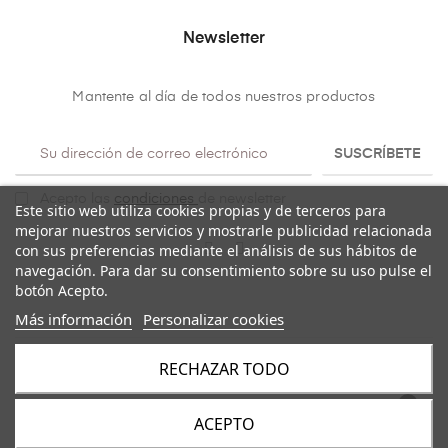
Newsletter
Mantente al día de todos nuestros productos
SUSCRÍBETE
Acepto las
condiciones
de newsletter
Este sitio web utiliza cookies propias y de terceros para
mejorar nuestros servicios y mostrarle publicidad relacionada
con sus preferencias mediante el análisis de sus hábitos de
navegación. Para dar su consentimiento sobre su uso pulse el
botón Acepto.
Más información
Personalizar cookies
RECHAZAR TODO
Copyright@ 2026
Mulaya
. Todos los derechos reservados.
ACEPTO