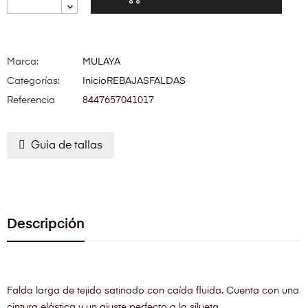
Marca:
MULAYA
Categorías:
Inicio
REBAJAS
FALDAS
Referencia
8447657041017
Guia de tallas
Descripción
Falda larga de tejido satinado con caída fluida. Cuenta con una
cintura elástica y un ajuste perfecto a la silueta.