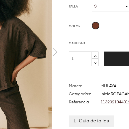
TALLA
Marrón
COLOR
CANTIDAD
Marca:
MULAYA
Categorías:
Inicio
ROPA
CAM
Referencia
113202134431
Guia de tallas