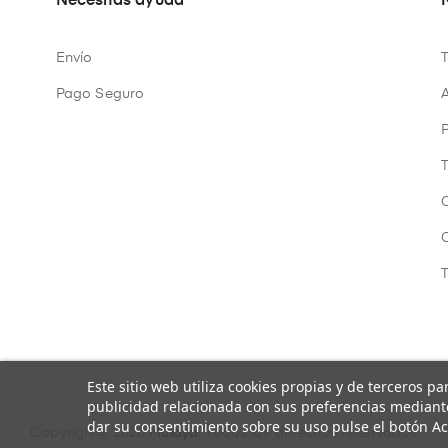
Necesitas ayuda
Envío
Pago Seguro
A
P
Este sitio web utiliza cookies propias y de terceros p
publicidad relacionada con sus preferencias mediante
dar su consentimiento sobre su uso pulse el botón Ac
Copyright@ 2026
Mulaya
. Todos los derechos reservados.