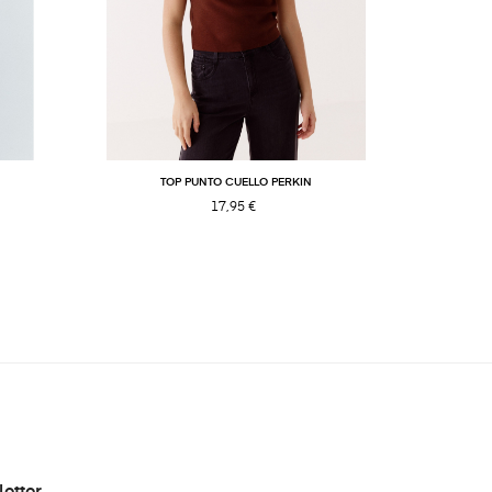
TOP PUNTO CUELLO PERKIN
BOL
17,95 €