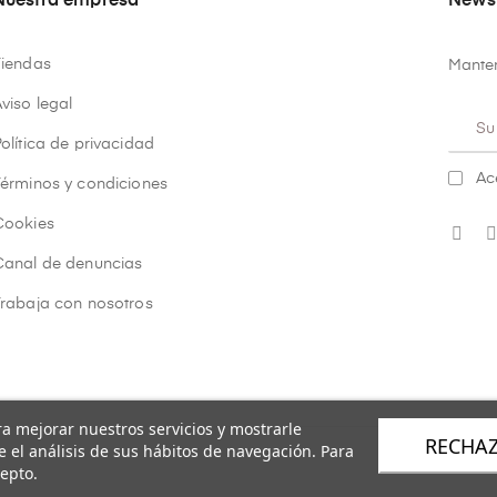
Nuestra empresa
Newsl
Tiendas
Manten
viso legal
olítica de privacidad
Ac
Términos y condiciones
Cookies
Canal de denuncias
Trabaja con nosotros
ara mejorar nuestros servicios y mostrarle
RECHA
 el análisis de sus hábitos de navegación. Para
epto.