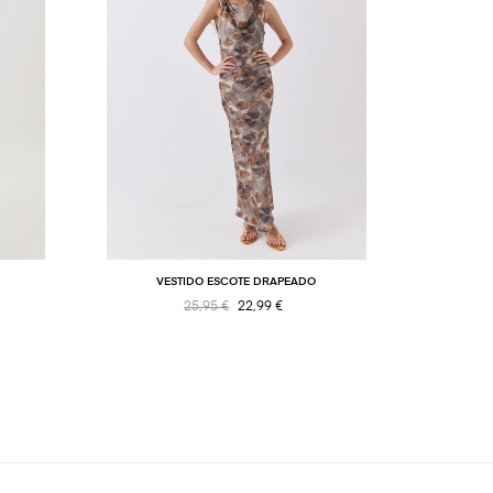
VESTIDO ESCOTE DRAPEADO
TO
25,95 €
22,99 €