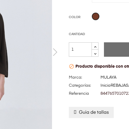
MARRÓN
COLOR
CANTIDAD

Producto disponible con ot
Marca:
MULAYA
Categorías:
Inicio
REBAJAS
Referencia
844765701072
Guia de tallas