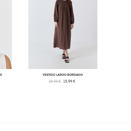
AS
VESTIDO LARGO BORDADO
V
29,95 €
15,99 €