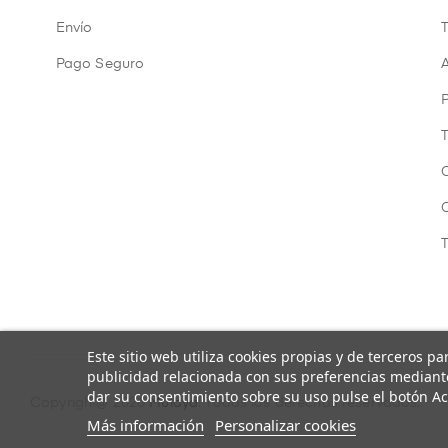
Envío
Pago Seguro
A
P
Este sitio web utiliza cookies propias y de terceros p
publicidad relacionada con sus preferencias mediante
dar su consentimiento sobre su uso pulse el botón Ac
Copyright@ 2026
Mulaya
. Todos los derechos reservados.
Más información
Personalizar cookies