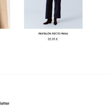
PANTALÓN RECTO PANA
JE
35,95 €
etter