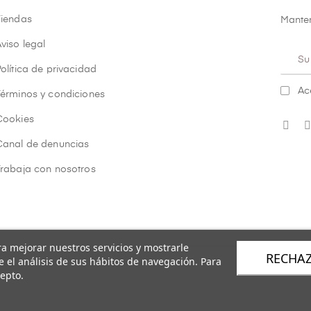
Tiendas
Manten
viso legal
olítica de privacidad
Ac
Términos y condiciones
Cookies
Canal de denuncias
Trabaja con nosotros
ara mejorar nuestros servicios y mostrarle
RECHA
 el análisis de sus hábitos de navegación. Para
epto.