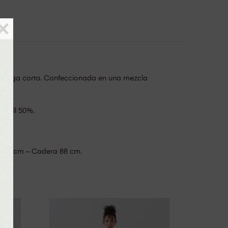
×
 manga corta. Confeccionada en una mezcla
ocell 50%.
a 59 cm – Cadera 88 cm.