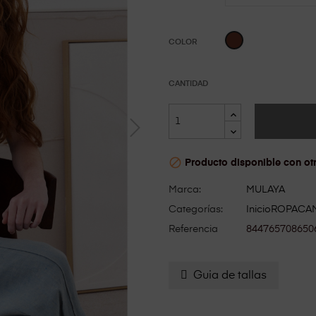
MARRÓN
COLOR
CANTIDAD

Producto disponible con ot
Marca:
MULAYA
Categorías:
Inicio
ROPA
CA
Referencia
844765708650
Guia de tallas