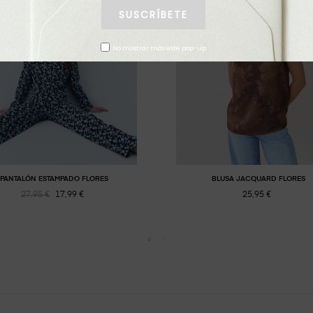
No mostrar más este pop-up
PANTALÓN ESTAMPADO FLORES
BLUSA JACQUARD FLORES
27,95 €
17,99 €
25,95 €