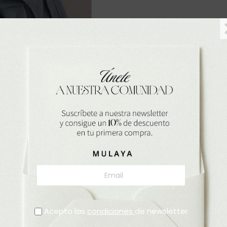
Descripción
Camiseta de escote en pico y
equilibrada de fibras naturales.
Composición:
Algodón 50%, Ly
Altura modelo:
175 cm.
Medidas:
Busto 79 cm – Cintur
Acepto las
condiciones
de newsletter