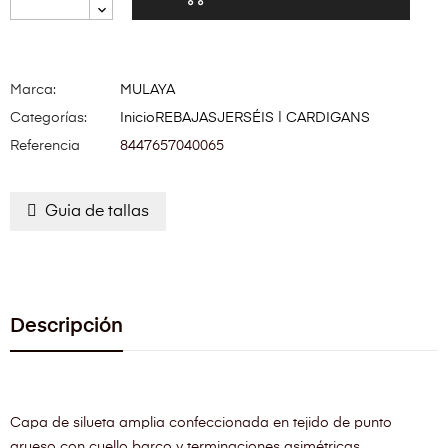
Marca:
MULAYA
Categorías:
Inicio
REBAJAS
JERSÉIS | CARDIGANS
Referencia
8447657040065
Guia de tallas
Descripción
Capa de silueta amplia confeccionada en tejido de punto
grueso con cuello barco y terminaciones asimétricas.