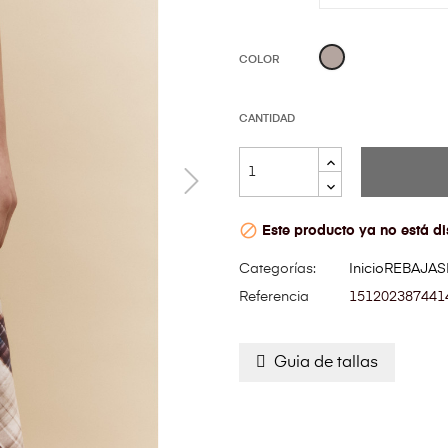
Taupe
COLOR
CANTIDAD

Este producto ya no está di
Categorías:
Inicio
REBAJAS
Referencia
151202387441
Guia de tallas