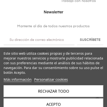
Trabaja con nosotros
Newsletter
Mantente al día de todos nuestros productos
SUSCRÍBETE
Acepto las
condiciones
de newsletter
Este sitio web utiliza cookies propias y de terceros para
mejorar nuestros servicios y mostrarle publicidad relacionada
con sus preferencias mediante el análisis de sus hábitos de
navegación. Para dar su consentimiento sobre su uso pulse el
botón Acepto.
Más información
Personalizar cookies
RECHAZAR TODO
Copyright@ 2026
Mulaya
. Todos los derechos reservados.
ACEPTO