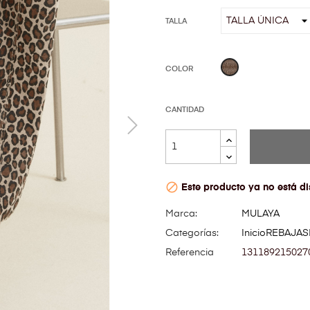
TALLA
Leopardo
COLOR
CANTIDAD

Este producto ya no está di
Marca:
MULAYA
Categorías:
Inicio
REBAJAS
Referencia
131189215027