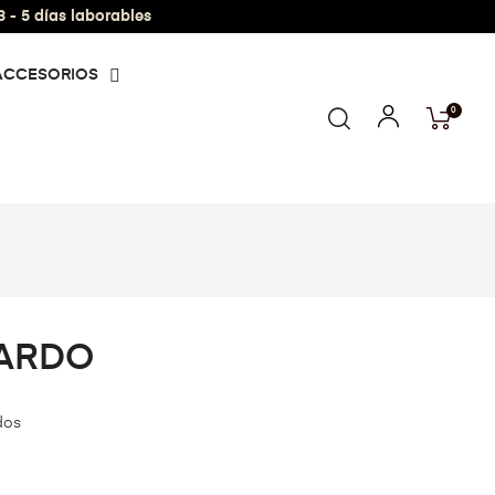
- 5 días laborables
ACCESORIOS
0
PARDO
dos