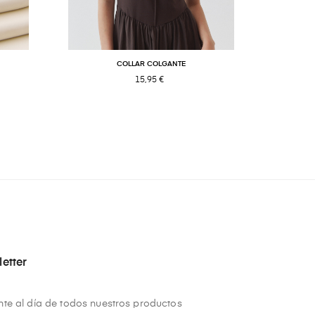
COLLAR COLGANTE
C
15,95 €
etter
te al día de todos nuestros productos