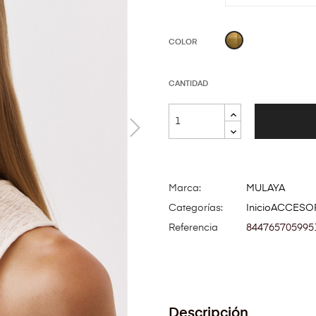
ORO
COLOR
CANTIDAD
Marca:
MULAYA
Categorías:
Inicio
ACCESO
Referencia
844765705995
Descripción